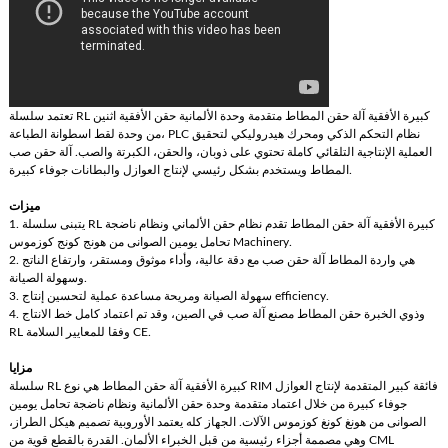
تعتمد سلسلة RL كبيرة الأفقية آلة حقن المطاط متقدمة وحدة الألمانية حقن الأفقية اثنين
من وحدة لقط اسطوانة الطباعة، PLC نظام التحكم الذكي ومحرك هيدروليكي لتحقيق
العملية الإنتاجية التلقائي كاملة تحتوي على ذوبان، والحقن، الكبرتة والصب. آلة حقن صب
المطاط ويستخدم بشكل رئيسي لإنتاج العوازل والبطانات جوفاء كبيرة.
ميزات
1. يتبنى سلسلة RL كبيرة الأفقية آلة حقن المطاط تقدم نظام حقن الألماني ونظام ناضجة
تحامل يومين الصوانى من هونج كونج كوزموس Machinery.
2. هي واردة المطاط آلة حقن صب مع دقة عالية، وأداء موثوق ومستقر، وارتفاع الناتج
وسهولة الصيانة.
3. سهولة الصيانة ومريحة مساعدة عملية لتحسين إنتاج efficiency.
4. وذوي الخبرة حقن المطاط مصنع آلة صب في الصين، وقد تم اعتماد كامل خط الانتاج
RL وفقا للمعايير السلامة CE.
مزايا
سلسلة RL كبيرة الأفقية آلة حقن المطاط هي نوع RIM فائقة كبير المتقدمة لإنتاج العوازل
جوفاء كبيرة من خلال اعتماد متقدمة وحدة حقن الألمانية ونظام ناضجة تحامل يومين
الصوانى من هونغ كونغ كوزموس الآلات. الجهاز كله يعتمد الأوروبية تصميم هيكل الطراز،
وهي مصممة أجزاء رئيسية من قبل الخبراء الألمان. القدرة بالقطع قوية من CML