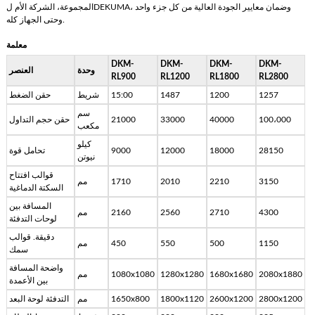
المجموعة، الشركة الأم لDEKUMA، وضمان معايير الجودة العالية من كل جزء واحد
وحتى الجهاز كله.
معلمة
DKM-
DKM-
DKM-
DKM-
وحدة
العنصر
RL900
RL1200
RL1800
RL2800
1257
1200
1487
15:00
شريط
حقن الضغط
سم
100،000
40000
33000
21000
حقن حجم التداول
مكعب
كيلو
28150
18000
12000
9000
تحامل قوة
نيوتن
قوالب افتتاح
3150
2210
2010
1710
مم
السكتة الدماغية
المسافة بين
4300
2710
2560
2160
مم
لوحات التدفئة
دقيقة. قوالب
1150
500
550
450
مم
سمك
واضحة المسافة
2080x1880
1680x1680
1280x1280
1080x1080
مم
بين الأعمدة
2800x1200
2600x1200
1800x1120
1650x800
مم
التدفئة لوحة البعد