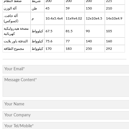
225
200
200
200
شريط
ضغط النظام
210
150
59
45
طن
آلة الوزن
آلة خافت.
14x10x4.9
12x10x4.5
11x9x4.02
10.4x5.4x4
م
(كسوكس)
مضخة هيدروليكية
105
90
81.5
67.5
كيلوواط
كهربائية
160
140
77
75.6
كيلوواط
التدفئة باور بلايت
292
250
183
170
كيلوواط
مجموع الطاقة