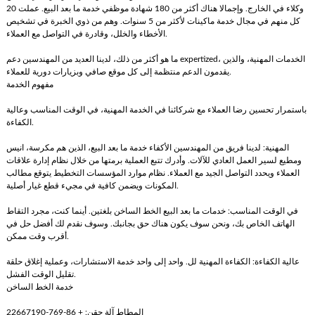
20 وكلاء في الخارج. وإجمالا هناك أكثر من 180 شهادة موظفي خدمة ما بعد البيع. عملت
كل منهم في مجال خدمة ماكينات لأكثر من 5 سنوات. وهم من ذوي الخبرة في تشخيص
الأخطاء والخلل، وقادرة في التواصل مع العملاء.
ما هو أكثر من ذلك، لدينا العديد من المهندسين دعم expertized، الخدمات المهنية، والذين
يقدمون الدعم منتظمة إلى كل موقع صافي وبزيارات دورية للعملاء.
مفهوم الخدمة
باستمرار تحسين رضا العملاء مع شركائنا في الخدمة المهنية، في الوقت المناسب وعالية
الكفاءة.
المهنية: لدينا فريق من المهندسين الأكفاء خدمة ما بعد البيع، الذين هم مكرسة، انيس
ومطيع لسير العمل العادي للآلات. وأدرك تتبع العملية برمتها من خلال نظام إدارة علاقات
العملاء ويحدد التواصل الجيد مع العملاء. نظام موارد المؤسسات التخطيط يتوقع مطالب
المكونات ويضمن كافية في مجيء قطع غيار أصلية.
في الوقت المناسب: خدمات ما بعد البيع الخط الساخن بلغتين. أينما كنت، مجرد التقاط
الهاتف الخاص بك، ونحن سوف يكون هناك حق بجانبك. وسوف نقدم لك أفضل حل في
أقرب وقت ممكن.
عالية الكفاءة: الكفاءة المهنية لل. واحد إلى واحد خدمة الاستشارات، وعملية إغلاق حلقة
تقليل الوقت الفشل.
خدمة الخط الساخن
المطاط آلة حقن: + 86-769-22667190