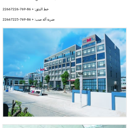
خط البثق: + 86-769-22667226
ضربة آلة صب: + 86-769-22667225