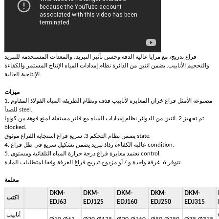
فراغ تدريج، مع مزايا عالية الدقة وحسن تأثير التبريد، والمعدات المستخدمة للتبريد
والتحجيم الأنابيب. يضمن اثنين من الدائرة نظام إمدادات المياه الإنتاج المستمر والكفاءة
الإنتاجية العالية.
ميزات
1. مصنوعة الأمثل فراغ خزان المعايرة لأنابيب قذف ونظام الطريقة المياه الفولاذ المقاوم
للصدأ steel.
تم تجهيز 2. اثنين من الدوائر نظام إمدادات المياه مع فلتر مستقلة لمنع فوهة من كونها
blocked.
يضمن نظام التحكم 3. سريع فراغ استجابة الفراغ موثوق state.
4. عالية الكفاءة رذاذ تبريد يضمن تشكيل سريع في ظل فراغ condition.
5. تعتمد معايرة فراغ درجة حرارة المياه التلقائية ومستوى control.
تتوفر 6. غرفة واحدة و / أو مزدوج تدريج فراغ الغرفة وفقا لمتطلبات المادة.
معلمة
DKM-
DKM-
DKM-
DKM-
DKM-
اكتب
EDJ63
EDJ125
EDJ160
EDJ250
EDJ315
أنابيب