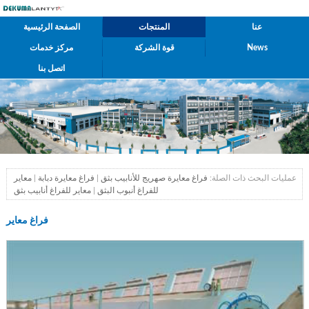
عنا
المنتجات
الصفحة الرئيسية
News
قوة الشركة
مركز خدمات
اتصل بنا
عمليات البحث ذات الصلة:
فراغ معايرة صهريج للأنابيب بثق
|
فراغ معايرة دبابة
|
معاير
للفراغ أنبوب البثق
|
معاير للفراغ أنابيب بثق
فراغ معاير