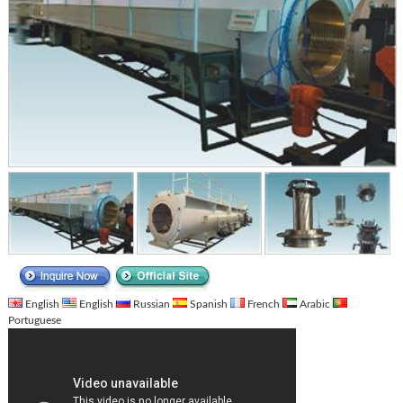
English
English
Russian
Spanish
French
Arabic
Portuguese