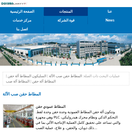
عنا
المنتجات
الصفحة الرئيسية
News
قوة الشركة
مركز خدمات
اتصل بنا
عمليات البحث ذات الصلة:
المطاط حقن صب الآلة
|
السليكون المطاط آلة حقن
|
المطاط آلة حقن
|
المطاط آلة صب
المطاط حقن صب الآلة
المطاط عمودي حقن
وتتكون آلة حقن المطاط العمودية وحدة حقن وحدة لقط.
وهي مجهزة PLC التحكم الذكي ونظام محرك هيدروليكي،
والتي تساعد على تحقيق كامل العملية الإنتاجية الآلي بما في
ذلك ذوبان، والحقن، و علاج، عملية الصب....