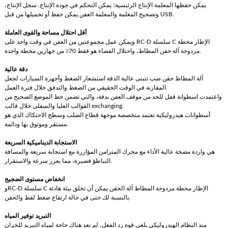
يمكن حفظها المعلمة الإنتاج الرئيسية؛ يمكن التحكم في جودة الإنتاج. سجل الإنتاج،
وتصحيح المعلمة والمعلمة العفن يمكن حفظ أو تحميلها من قبل USB.
أقل احتلال مساحة والقوى العاملة
ويمكن عمل مجموعتين من العفن في وقت واحد على RC-D سلسلة C الإطار محطة
مزدوجة آلة حقن المطاط، واحتلال الفضاء هو فقط 70٪ من جهازين محطة واحدة.
دقة عالية
آلة المطاط حقن صب تتبنى عالية الدقة استشعار الضغط وأجهزة السيارات لجعل
المقارنة في الوقت الحقيقي من الضغط والتدفق خلال فترة العمل.
واعتمدت اسطوانة قفل للحد من موقف العفن بدقة، والتي تضمن خط الموضع الصحيح من
القوالب العليا والسفلى خلال قالب exchanging.
أسطوانات هيدروليكية تعتمد متخصصة موجهة قطاع الصلب وسطح الاحتكاك الذي هو
مستقر وموثوق بها ودائمة.
الاستجابة الديناميكية السريعة
هي واردة مضخة عالية الأداء مع محرك المتزامن المؤازرة مع استجابة سريعة والمسافة
التباطؤ قصيرة، مما يعزز سرعة والاستقرار.
انخفاض مستوى الضجيج
وRC-D سلسلة C الإطار محطة مزدوجة المطاط آلة الحقن يمكن أن تخلق بيئة هادئة
بالنسبة لك حتى في حالة ارتفاع ضغط لقط والحقن.
التبريد توفير المياه
منذ النظام الهيدروليكي يلغي قوة رد الفعل، لم تعد هناك حاجة لمياه التبريد للخزان