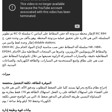
تم تطوير RC-D سلسلة C الإطار محطة مزدوجة آلة حقن المطاط على أساس RC RIM
السلسلة، التي هي قادرة على تحقيق عملية مزدوجة المحطة. وهو يتألف من وحدة حقن، ج
إطار وحدة لقط واثنين من slidable stations.
DKM-RC سلسلة آلة المطاط حقن صب مناسبة لإنتاج المواد الخام مثل NR، NBR،
EPDM، والمطاط الأيزوبيوتليين-الأيزوبرين، وغيرها من المنتجات المطاطية مثل الأختام
المطاطية دقيقة، والسيارات المشتركة الزاوية تصنيعها من خلال تكنولوجيا المطاط حقن
صب هي على نطاق واسع المستخدمة في السيارات، والطاقة الكهربائية، والصناعات
المدنية، الخ
ميزات
الموفرة للطاقة، تكلفة التشغيل منخفضة
إخراج نظام مكابح يحركها يستند كليا على الضغط المطلوب وتدفق الآلة، التي هي قادرة
على القضاء على استهلاك الطاقة على رد الفعل. استهلاك الطاقة هو 70٪ فقط مقارنة مع
المساواة النسبي طريقة التحكم في التدفق ضغط &، التي من الواضح خفض تكلفة
الكهرباء وحفظ 50 كيلو واط ساعة / يوم.
بيانات قوية وظيفة إدارة