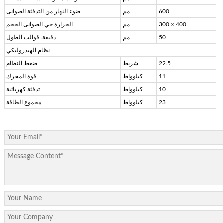
600
مم
ضوء النهار من التدفئة الصوانى
300 × 400
مم
الحرارة جي الصوانى الحجم
50
مم
دقيقة. قوالب الطول
نظام الهيدروليكي
22.5
شريط
ضغط النظام
11
كيلوواط
قوة المحرك
10
كيلوواط
تدفئة كهربائية
23
كيلوواط
مجموع الطاقة