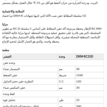
الزيت. ودرجة الحرارة من خزان النفط هو أقل من 55 ℃ خلال العمل بشكل مستمر.
السلامة والاعتمادية
تم اعتماد DKM-R سلسلة المطاط حقن صب الآلة التي كتبها شهادات CE.
مزايا
تم تطوير RC-D سلسلة C الإطار محطة مزدوجة آلة حقن المطاط على أساس RC RIM
السلسلة، التي هي قادرة على تحقيق عملية مزدوجة المحطة. لديها مزايا عالية الكفاءة
الإنتاجية، المنطقة المحتلة صغيرة، وأقل استهلاك الطاقة وأقل الاستثمار مقارنة مع آلة
محطة واحدة، والذي هو الخيار الأمثل لحجم الإنتاج.
معلمة
DKM-RC25D
وحدة
العنصر
وحدة حقن
30
مم
المسمار ضياء.
1560
شريط
حقن الضغط
120
C.C.
النظرية حقن حجم التداول
30
مم
حقن المكبس ضياء.
لقط وحدة
25
طن
تحامل قوة
500
مم
قوالب مفتوحة السكتة الدماغية