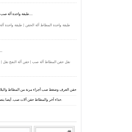
طبقة واحدة آلة صب مناسبة لجميع أنواع المنتجات الصحافة العفن المطاط صب بالكبريت....
طبقة واحدة المطاط آلة الحقن
|
طبقة واحدة آل
آلة حقن صب نقل هي آلة الاقتصادية صب منتجا
نقل حقن المطاط آلة صب
|
حقن آلة النفخ نقل
|
حقن العرف وضغط صب أجزاء مرنة من المطاط والبلاستيك راتنجات للتطبيقات الصناعية. أيضا، الخدمات المعدن ختم، والآلات. الإنجليزية والفرنسية.
الشركات المصنعة للبولي كلوريد الفينيل، TPR، حذاء آخر والمطاط حقن آلات صب. أيضا بتصنيع برميل وإصلاح المسمار آلات من أي تكوين.
الشركات المصنعة للآلات تجهيز المطاط، مكابس هيدروليكية، صب حقن البلاستيك، آلات الهوائية، وآلات ضربة صب، وغيرها من المعدات.