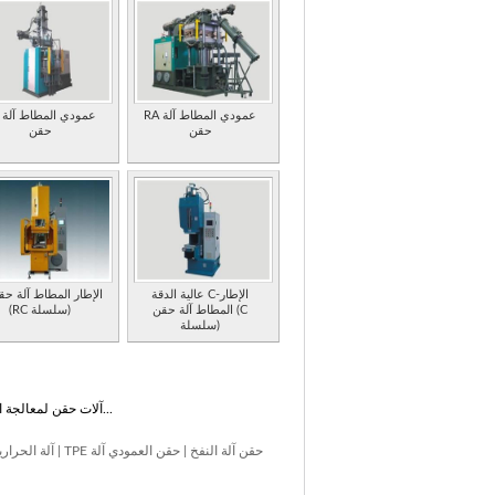
RA عمودي المطاط آلة
RV 
حقن
حقن
عالية الدقة C-الإطار
المطاط آلة حقن (C
(RC سلسلة)
سلسلة)
آلات حقن لمعالجة اللدائن الحرارية، أعلى جودة المنتج، وسهل الاستخدام، صيانة منخفضة...
TPE حقن آلة النفخ
|
حقن العمودي آلة
|
آلة الحراري