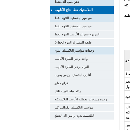
 الأم لDEKUMA، وضمان معايير الجودة العالية من كل
حقن صب آلة ضغط
البلاستيك خط انتاج الأنابيب
لمة
مواسير البلاستيك النتوء الخط
مواسير البلاستيك النتوء الخط
المزدوج ستراند الأنابيب النتوء الخط
5-طبقة المشارك النتوء الخط
وحدات مواسير البلاستيك النتوء
واحد برغي الطارد الأنابيب
صر
التوأم برغي الطارد الأنابيب
غط
أنابيب البلاستيك رئيس يموت
جم
فراغ معاير
اول
رذاذ مياه التبريد تانك
وة
وحدة مسافات معطلة الأنابيب البلاستيكية
تاح
مواسير البلاستيك الكواكب كتر
تة
البلاستيك بدون رايش آلة القطع
غية
ين