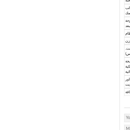
فئة
الب
ك
وحة
بعد
ام
وزن
فت.
س)
خة
كية
ئية
اور
ايت
قة