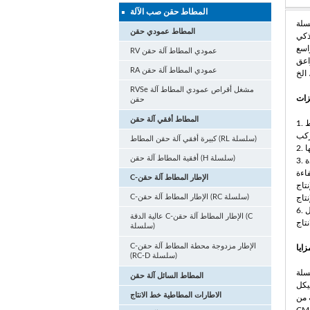
المطاط حقن صب الآلة
ية والرأسية وحدة لقط.
المطاط عمودي حقن
ة الإنتاجية
اسع
RV عمودي المطاط آلة حقن
اعق
RA عمودي المطاط آلة حقن
 الخ
RVSe مشغل أقراص عمودي المطاط آلة
زات
حقن
المطاط أفقي آلة حقن
1. تم تصميم عمودي آلة حقن المطاط RA خاصة بالنسبة الجهد العالي التطبيقات
كبيرة أفقي آلة حقن المطاط (RL سلسلة)
أفقية المطاط آلة حقن (H سلسلة)
فاءة
C-الإطار المطاط آلة حقن
C-الإطار المطاط آلة حقن (RC سلسلة)
6. وذوي الخبرة في صناعة آلة حقن المطاط في الصين، تمت الموافقة على كامل
عالية الدقة C-الإطار المطاط آلة حقن (C
سلسلة)
C-الإطار مزدوجة محطة المطاط آلة حقن
زايا
(RC-D سلسلة)
ثر من 20 عاما من
المطاط السائل آلة حقن
يكل
الاطارات المطاطية خط الانتاج
 من