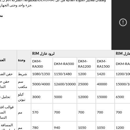
CML المجموعة، الشركة
جزء واحد وحتى الجهاز كله.
مع
 عازل
RIM لرود عازل
وحدة
العن
DKM-
DKM-
DKM-
DKM-RA500
DKM-RA
RA300
RA1200
RA1500
1200/10
1420
1200
1150/1480
1080/1350
شريط
حقن الض
سم
حقن ح
5000/4000
12600/10000
25000
40000
15000/1
مكعب
التد
كيلو
6500
15000
12000
5000
3000
تحامل ق
نيوتن
قوالب افت
700
700
700
700
570
مم
السك
الدما
المسافة ب
1200
1050
1050
940
780
مم