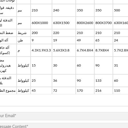
لوحات التد
دقيقة. قو
500
350
350
240
210
مم
سم
التدفئة ل
630X16
800X3700
800X2600
630X1500
600X1000
مم
ال
210
210
210
220
200
شريط
ضغط النظ
24
65
49
19
9
طن
آلة ال
آلة خا
5.7X2.8
8.7X8X4
6.7X4.8X4
5.6X3X3.8
4.3X1.9X3.3
م
(كسوك
مض
31
90
60
30
15
كيلوواط
هيدرولي
كهربا
التدفئة ب
60
133
90
36
25
كيلوواط
بل
110
216
170
72
45
كيلوواط
مجموع الطا