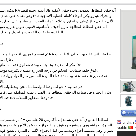
تتكون سلسلة RA آلة حقن المطاط العمودي وحدة حقن الأفق
وهي تعتمد على نظام ذكي PCL ومحرك هيدروليكي للوفاء كاملة العملي
الآلي بما في ذلك ذوبان، والحقن، و علاج، عملية الصب. يتم تطبيق على نطاق و
آلة حقن المطاط لمعالجة عازل أجوف الأساسية، قضيب طويل عازل، صو
الطفرة، ملحقات الكابلات، والتبديل والعتاد،
مي
عازل مركب.
2. مكونات دقيقة وعالية الجودة تدعم أجزاء تمتد خدماتها life.
3. إغلاق حلقة ضمانات التحكم في درجة الحرارة عملية بالكبريت موحدة.
تم تصميم 4. متعددة تجويف كتلة عداء الباردة للحد من هدر المواد وزيادة ك
الإنتاج.
تم تصميم 5. قوالب وفقا لمواصفات المنتج ومتطلبات الإنتاج.
خط الانتاج RA وفقا للمعايير السلامة CE.
م
تم تصميم سلسلة RA المطاط العمودي آلة حقن يستند إلى أك
English
الخبرة العملية، وهي مستقرة وموثوق بها. الجهاز كله يعتمد الأوروبية تصميم ه
Arabic
P
الطراز، وهي مصممة أجزاء رئيسية من قبل الخبراء الألمان. القدرة بالقطع قوية