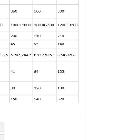
360
500
800
00
1000X1800
1000X2600
1200X3200
200
210
210
45
95
140
X3.95
6.9X5.2X4.5
8.1X7.5X5.1
8.6X9X5.6
41
89
105
80
120
180
150
240
320