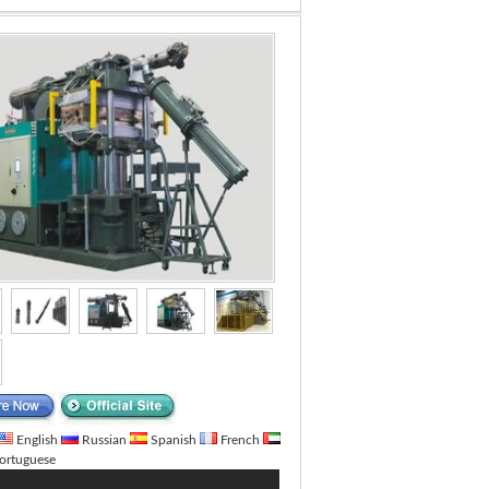
English
Russian
Spanish
French
ortuguese