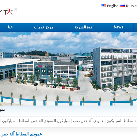
English
Russia
News
قوة الشركة
مركز خدمات
عنا
» RA 
ة:
مطاط السيليكون العمودي آلة حقن صب
|
سيليكون العمودي آلة حقن المطاط
|
سيليكون ا
RA عمودي المطاط آلة حقن