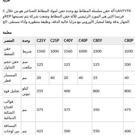
C آلة حقن سلسلة المطاط مع وحدة حقن لمواد المطاط الصناعي هو من خلال LANTYTK
وREP فرنسا التي هي المورد الرئيسي للآلة حقن المطاط وضعت شركة يتم تصنيعها
الجهاز بدقة وفقا لمعيار الأوروبي مع مزايا عالية الدقة، وظيفة متطورة وأداء مستقر، الخ
معلمة
C80P
C80Y
C40P
C40Y
C25P
C25Y
وحدة
العنصر
حقن
1030
2300
1000
1560
1000
1560
شريط
الضغط
سم
حقن حجم
125
125
125
200
مكعب
التداول
المسمار
40
25
40
20
40
20
مم
قطر
كيلو
800
800
400
255
تحامل قوة
نيوتن
قوالب
افتتاح
475
350
375
375
مم
السكتة
الدماغية
المسافة
600
550
500
425
مم
بين لوحات