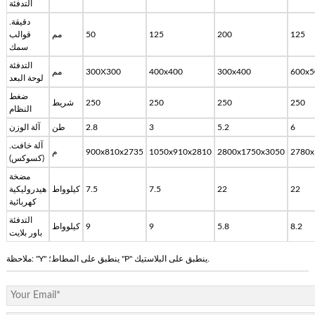
التدفئة
دقيقة.
125
200
125
50
مم
قوالب
سمك
التدفئة
600x5
300x400
400x400
300X300
مم
لوحة البعد
ضغط
250
250
250
250
شريط
النظام
6
5.2
3
2.8
طن
آلة الوزن
آلة خافت.
2780x
2800x1750x3050
1050x910x2810
900x810x2735
م
(كسوكس)
مضخة
22
22
7.5
7.5
كيلوواط
هيدروليكية
كهربائية
التدفئة
8.2
5.8
9
9
كيلوواط
باور بلايت
ملاحظة: "Y" ينطبق على المطاط؛ "P" ينطبق على البلاستيك.