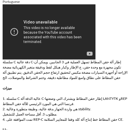
Portuguese
سلسلة C دقة عالية C-إطار آلة حقن المطاط تسهل العملية في 3 الجانبين. ويمكن أن
تكون مجهزة مع وحدة حقن، ج الإطار وكبار هيكل لقط ودقيقة متغير الكهربائية مضخة
الإزاحة أو أجهزة السيارات مضخة مكبس لتحقيق ارتفاع حجم الحقن الدقيق. يتم تطبيق آلة
حقن المطاط على نطاق واسع للمواد مطاطية دقيقة، وختم الشرائط والموصلات، الخ
ميزات
1. سلسلة C عالية الدقة آلة C-إطار حقن المطاط ويشترك التي وضعتها LANTYTK وREP
فرنسا التي هي المورد الرئيسي للآلة حقن المطاط.
2. هي واردة الجهاز بدقة عالية، وظيفة متطورة وعالية stability.
مطلوب 3. أقل مساحة العمل للتشغيل.
4. تمت الموافقة على REP-C حقن المطاط خط إنتاج آلة كله وفقا للمعايير السلامة CE.
مزايا