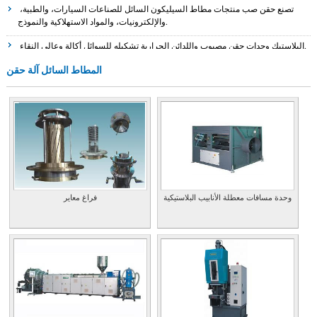
تصنع حقن صب منتجات مطاط السيليكون السائل للصناعات السيارات، والطبية،
والإلكترونيات، والمواد الاستهلاكية والنموذج.
البلاستيك وحدات حقن مصبوب واللدائن الحرارية تشكيله للسوائل أكالة وعالى النقاء.
حقن العرف وضغط صب أجزاء مرنة من المطاط والبلاستيك راتنجات للتطبيقات
المطاط السائل آلة حقن
الصناعية. أيضا، الخدمات المعدن ختم، والآلات. الإنجليزية والفرنسية.
الشركات المصنعة للبولي كلوريد الفينيل، TPR، حذاء آخر والمطاط حقن آلات صب. أيضا
بتصنيع برميل وإصلاح المسمار آلات من أي تكوين.
الشركات المصنعة للآلات تجهيز المطاط، مكابس هيدروليكية، صب حقن البلاستيك،
آلات الهوائية، وآلات ضربة صب، وغيرها من المعدات.
تصاميم وتصنيع الرأسي آلات حقن صب المطاط والبلاستيك.
وحدة مسافات معطلة الأنابيب البلاستيكية
فراغ معاير
يوفر البلاستيك، ويموت الصب وقوالب من المطاط وكذلك قطع آلة، مكون صب
البلاستيك والنماذج الأولية السريعة. مقرها في مقاطعة قوانغدونغ، والصين.
تايوان. بتصنيع مجموعة واسعة من مكونات لصناعة السيارات والصناعات الالكترونية.
يتضمن تشكيله، وختمها، حقن البلاستيك والمطاط مصبوب، ويلقي، والمواد مزورة. تنتج
أيضا اختيار المشعة.
وتشتري وتبيع الأدوات والملحقات آلة الجديدة والمستعملة وكذلك ماكينات بلاستيك حقن
صب. وتشمل خدمات المزادات، والتصفية، الشحنات، وتقييم.