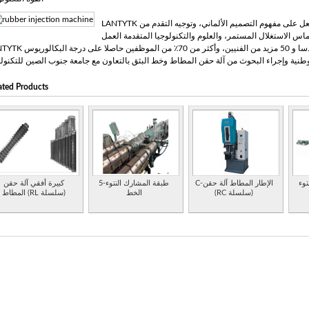
LANTYTK المطاط وتكنولوجيا البلاستيك (دونجوان) المحدودة فعل على مفهوم التصميم الألماني، وتوجيه التقدم من
 الاستغلال المستمر، والعلوم والتكنولوجيا المتقدمة العمل.
LANTYTK لديها اكثر من 20 مهندسا و 50 مزيد من الفنيين، وأكثر من 70٪ من الموظفين حاصل
ated Products
توء
C-الإطار المطاط آلة حقن
5-طبقة المشارك النتوء
كبيرة أفقي آلة حقن
(RC سلسلة)
الخط
المطاط (RL سلسلة)