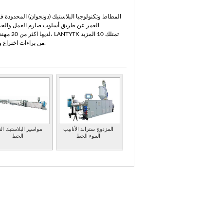
العمر عن طريق أسلوب صارم العمل والحماس
من براءات اختراع وطنية وإجراء البحوث من آلة حقن المطاط وخط البثق بالتعاون مع جامعة جنوب الصين للتكنولوجيا.
المزدوج ستراند الأنابيب
مواسير البلاستيك الن
النتوء الخط
الخط