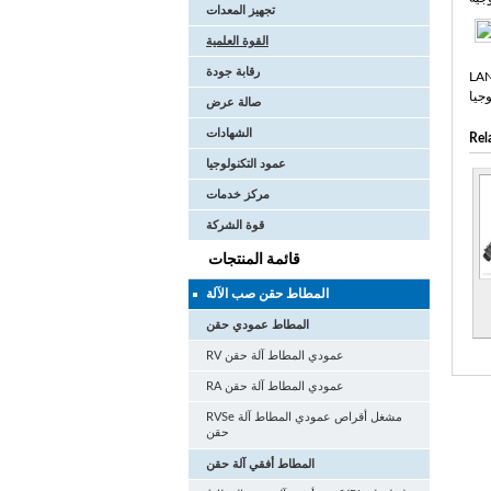
تجهيز المعدات
القوة العلمية
رقابة جودة
ا على درجة البكالوريوس، LANTYTK تمتلك 10 المزيد
صالة عرض
الشهادات
Rel
عمود التكنولوجيا
مركز خدمات
قوة الشركة
قائمة المنتجات
المطاط حقن صب الآلة
المطاط عمودي حقن
RV عمودي المطاط آلة حقن
RA عمودي المطاط آلة حقن
RVSe مشغل أقراص عمودي المطاط آلة
حقن
المطاط أفقي آلة حقن